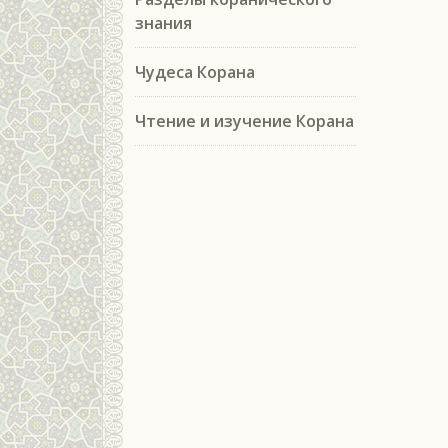
знания
Чудеса Корана
Чтение и изучение Корана