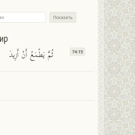
Показать
сир
ثُمَّ يَطْمَعُ أَنْ أَزِيدَ
74:15