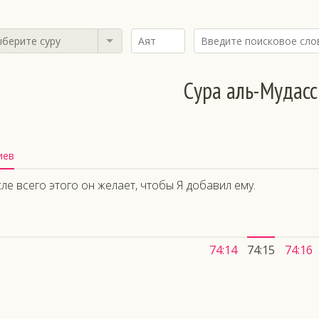
берите суру
Сура аль-Мудас
иев
ле всего этого он желает, чтобы Я добавил ему.
74:14
74:15
74:16