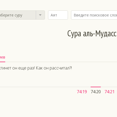
берите суру
Сура аль-Мудас
иев
сгинет он еще раз! Как он рассчитал?!
74:19
74:20
74:21