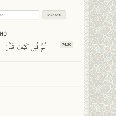
Показать
сир
ثُمَّ قُتِلَ كَيْفَ قَدَّرَ
74:20