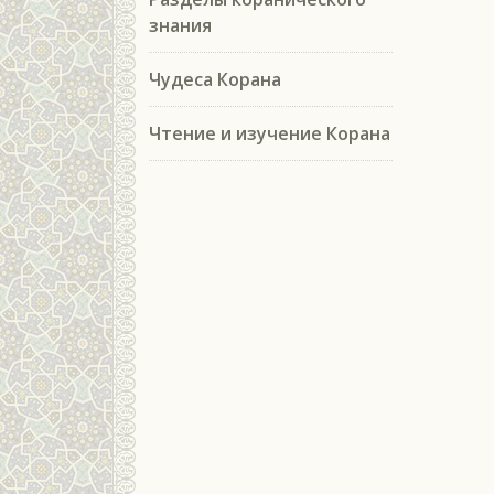
знания
Чудеса Корана
Чтение и изучение Корана