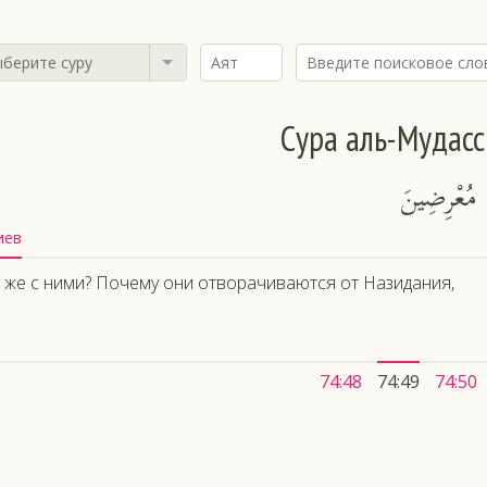
берите суру
Сура аль-Мудас
ِ مُعْرِضِينَ
иев
 же с ними? Почему они отворачиваются от Назидания,
74:48
74:49
74:50