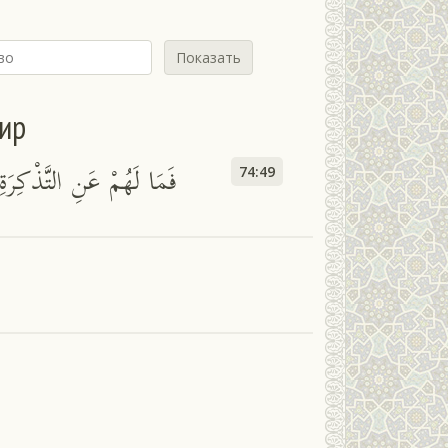
Показать
сир
فَمَا لَهُمْ عَنِ التَّذْكِرَة
74:49