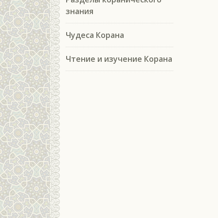
знания
Чудеса Корана
Чтение и изучение Корана