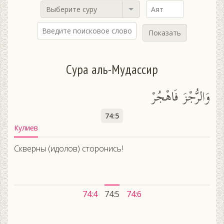
Выберите суру
Показать
Сура аль-Мудассир
وَالرُّجْزَ فَاهْجُرْ
74:5
Кулиев
Скверны (идолов) сторонись!
74:4
74:5
74:6