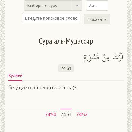
Выберите суру
Показать
Сура аль-Мудассир
فَرَّتْ مِنْ قَسْوَرَةٍ
74:51
Кулиев
бегущие от стрелка (или льва)?
74:50
74:51
74:52