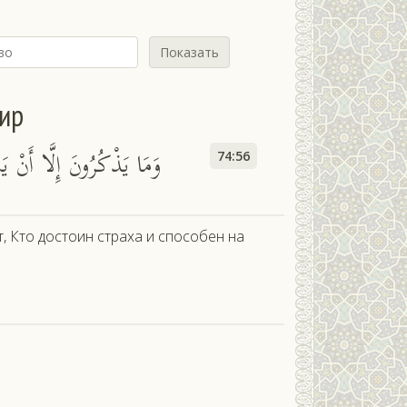
Показать
сир
وَمَا يَذْكُرُونَ إِلَّا أَنْ يَش
74:56
т, Кто достоин страха и способен на