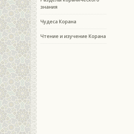
знания
Чудеса Корана
Чтение и изучение Корана