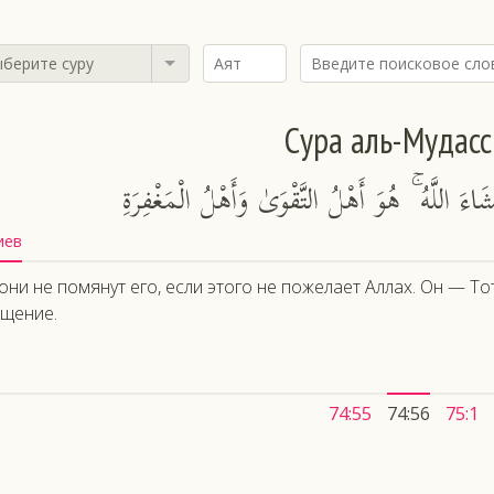
берите суру
Сура аль-Мудас
َاءَ اللَّهُ ۚ هُوَ أَهْلُ التَّقْوَىٰ وَأَهْلُ الْمَغْفِرَةِ
иев
они не помянут его, если этого не пожелает Аллах. Он — То
щение.
74:55
74:56
75:1