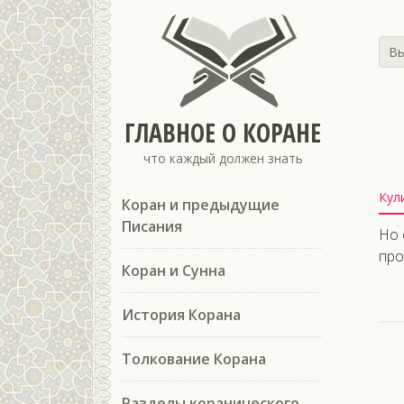
Вы
ГЛАВНОЕ О КОРАНЕ
что каждый должен знать
Кул
Коран и предыдущие
Писания
Но 
про
Коран и Сунна
История Корана
Толкование Корана
Разделы коранического