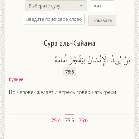
Выберите суру
Показать
Сура аль-Кыйама
بَلْ يُرِيدُ الْإِنْسَانُ لِيَفْجُرَ أَمَامَهُ
75:5
Кулиев
Но человек желает и впредь совершать грехи.
75:4
75:5
75:6