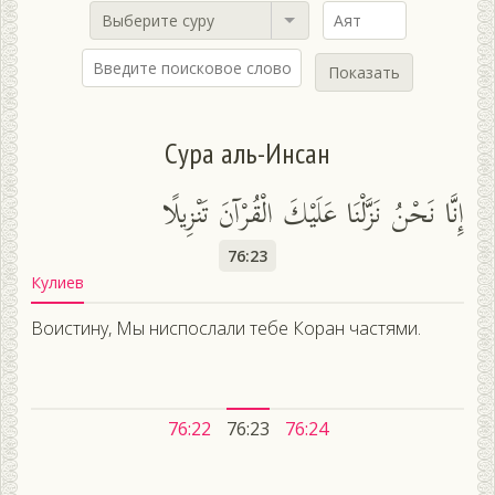
Выберите суру
Показать
Сура аль-Инсан
إِنَّا نَحْنُ نَزَّلْنَا عَلَيْكَ الْقُرْآنَ تَنْزِيلًا
76:23
Кулиев
Воистину, Мы ниспослали тебе Коран частями.
76:22
76:23
76:24