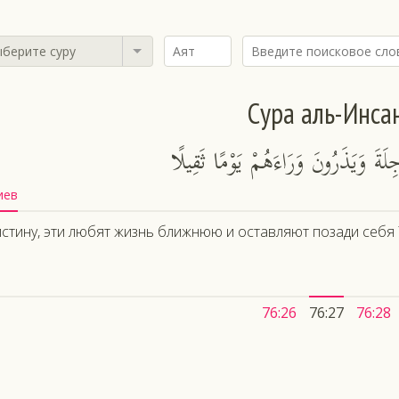
берите суру
Сура аль-Инса
جِلَةَ وَيَذَرُونَ وَرَاءَهُمْ يَوْمًا ثَقِيلًا
иев
стину, эти любят жизнь ближнюю и оставляют позади себя 
76:26
76:27
76:28