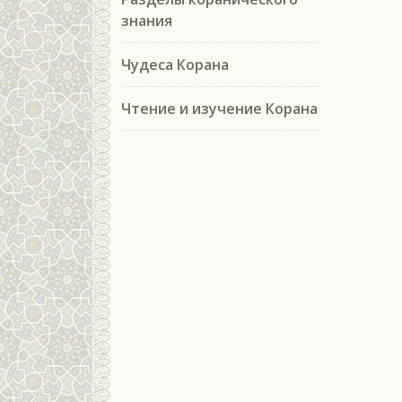
знания
Чудеса Корана
Чтение и изучение Корана