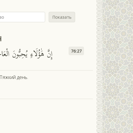
Показать
н
إِنَّ هَٰؤُلَاءِ يُحِبُّونَ الْعَا
76:27
Тяжкий день.