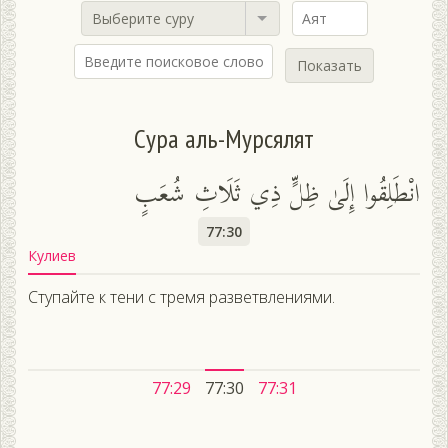
Выберите суру
Показать
Сура аль-Мурсялят
انْطَلِقُوا إِلَىٰ ظِلٍّ ذِي ثَلَاثِ شُعَبٍ
77:30
Кулиев
Ступайте к тени с тремя разветвлениями.
77:29
77:30
77:31