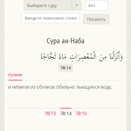
Выберите суру
Показать
Сура ан-Наба
وَأَنْزَلْنَا مِنَ الْمُعْصِرَاتِ مَاءً ثَجَّاجًا
78:14
Кулиев
и низвели из облаков обильно льющуюся воду,
78:13
78:14
78:15