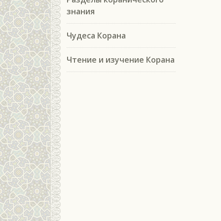
знания
Чудеса Корана
Чтение и изучение Корана