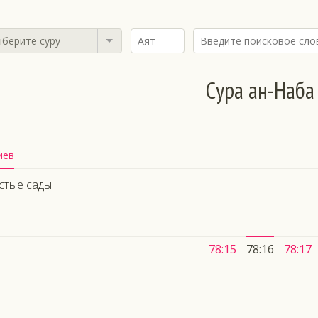
берите суру
Сура ан-Наба
иев
устые сады.
78:15
78:16
78:17