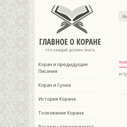
Вы
ГЛАВНОЕ О КОРАНЕ
что каждый должен знать
Кул
Коран и предыдущие
Писания
и г
Коран и Сунна
История Корана
Толкование Корана
Разделы коранического