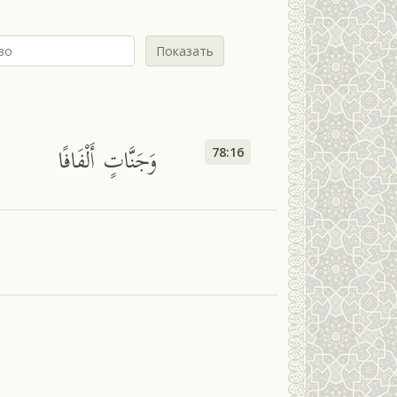
Показать
وَجَنَّاتٍ أَلْفَافًا
78:16