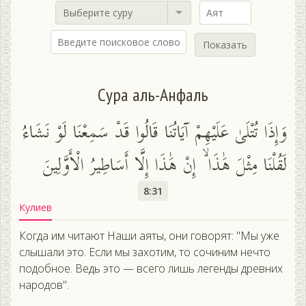
Выберите суру
Показать
Сура аль-Анфаль
وَإِذَا تُتْلَىٰ عَلَيْهِمْ آيَاتُنَا قَالُوا قَدْ سَمِعْنَا لَوْ نَشَاءُ
لَقُلْنَا مِثْلَ هَٰذَا ۙ إِنْ هَٰذَا إِلَّا أَسَاطِيرُ الْأَوَّلِينَ
8:31
Кулиев
Когда им читают Наши аяты, они говорят: "Мы уже
слышали это. Если мы захотим, то сочиним нечто
подобное. Ведь это — всего лишь легенды древних
народов".