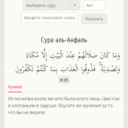
Выберите суру
Показать
Сура аль-Анфаль
وَمَا كَانَ صَلَاتُهُمْ عِنْدَ الْبَيْتِ إِلَّا مُكَاءً
وَتَصْدِيَةً ۚ فَذُوقُوا الْعَذَابَ بِمَا كُنْتُمْ تَكْفُرُونَ
8:35
Кулиев
Их молитва возле мечети была всего лишь свистом
и хлопаньем в ладоши. Вкусите же мучения за то,
что вы не верили.