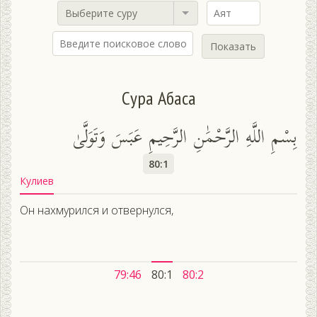
Выберите суру
Показать
Сура Абаса
بِسْمِ اللَّهِ الرَّحْمَٰنِ الرَّحِيمِ عَبَسَ وَتَوَلَّىٰ
80:1
Кулиев
Он нахмурился и отвернулся,
79:46
80:1
80:2