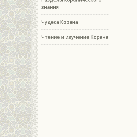
знания
Чудеса Корана
Чтение и изучение Корана