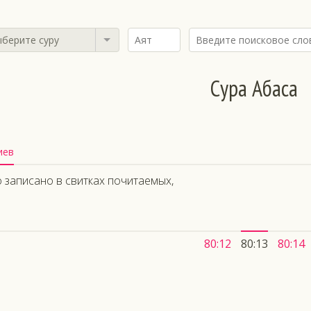
берите суру
Сура Абаса
иев
 записано в свитках почитаемых,
80:12
80:13
80:14