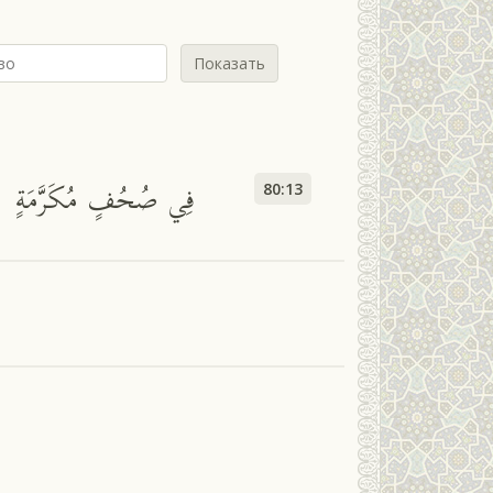
Показать
فِي صُحُفٍ مُكَرَّمَةٍ
80:13