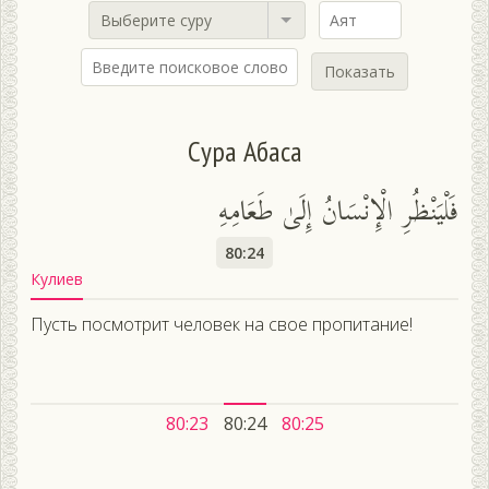
Выберите суру
Показать
Сура Абаса
فَلْيَنْظُرِ الْإِنْسَانُ إِلَىٰ طَعَامِهِ
80:24
Кулиев
Пусть посмотрит человек на свое пропитание!
80:23
80:24
80:25