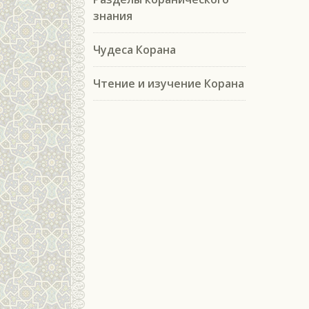
знания
Чудеса Корана
Чтение и изучение Корана