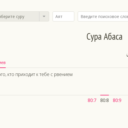
берите суру
Сура Абаса
иев
ого, кто приходит к тебе с рвением
80:7
80:8
80:9