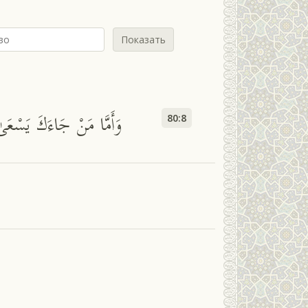
Показать
وَأَمَّا مَنْ جَاءَكَ يَسْعَىٰ
80:8