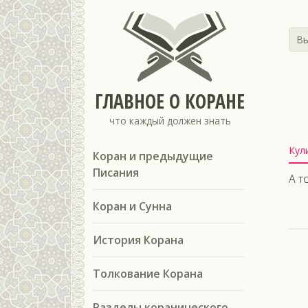
Вы
ГЛАВНОЕ О КОРАНЕ
что каждый должен знать
Кул
Коран и предыдущие
Писания
А т
Коран и Сунна
История Корана
Толкование Корана
Разделы коранического