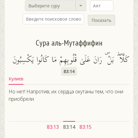
Выберите суру
Показать
Сура аль-Мутаффифин
كَلَّا ۖ بَلْ ۜ رَانَ عَلَىٰ قُلُوبِهِمْ مَا كَانُوا يَكْسِبُونَ
83:14
Кулиев
Но нет! Напротив, их сердца окутаны тем, что они
приобрели.
83:13
83:14
83:15