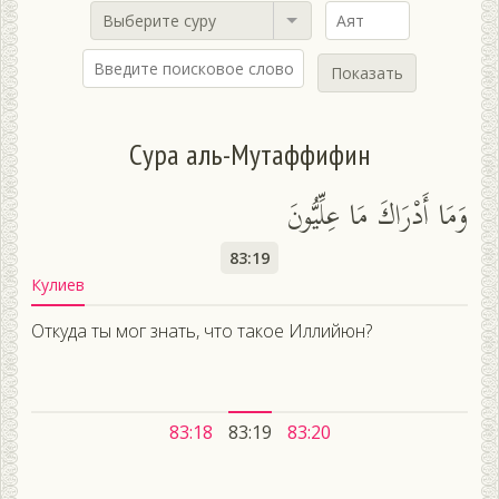
Выберите суру
Показать
Сура аль-Мутаффифин
وَمَا أَدْرَاكَ مَا عِلِّيُّونَ
83:19
Кулиев
Откуда ты мог знать, что такое Иллийюн?
83:18
83:19
83:20