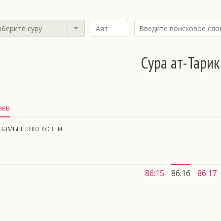
берите суру
Сура ат-Тарик
иев
 замышляю козни.
86:15
86:16
86:17