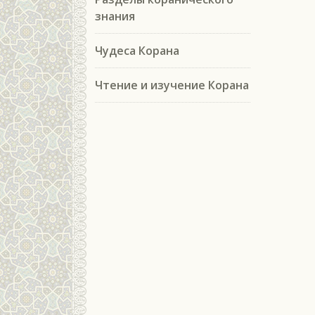
знания
Чудеса Корана
Чтение и изучение Корана