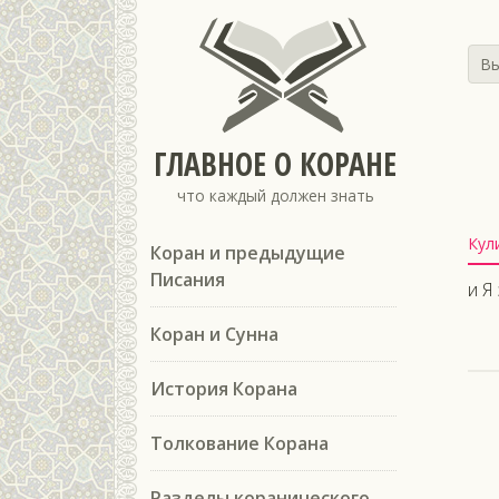
Вы
ГЛАВНОЕ О КОРАНЕ
что каждый должен знать
Кул
Коран и предыдущие
Писания
и Я
Коран и Сунна
История Корана
Толкование Корана
Разделы коранического