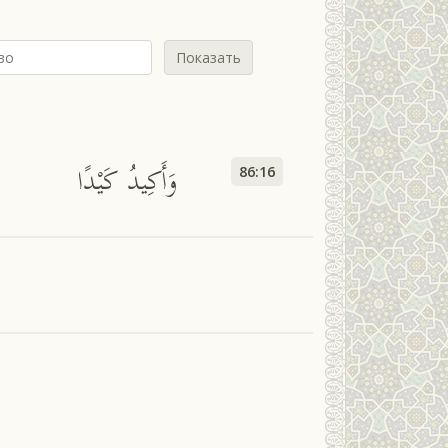
Показать
وَأَكِيدُ كَيْدًا
86:16