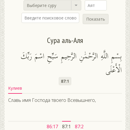
Выберите суру
Показать
Сура аль-Аля
بِسْمِ اللَّهِ الرَّحْمَٰنِ الرَّحِيمِ سَبِّحِ اسْمَ رَبِّكَ
الْأَعْلَى
87:1
Кулиев
Славь имя Господа твоего Всевышнего,
86:17
87:1
87:2