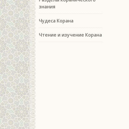
знания
Чудеса Корана
Чтение и изучение Корана