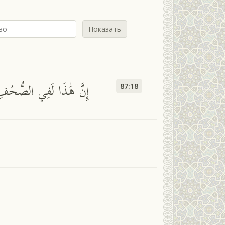
Показать
إِنَّ هَٰذَا لَفِي الصُّحُفِ 
87:18