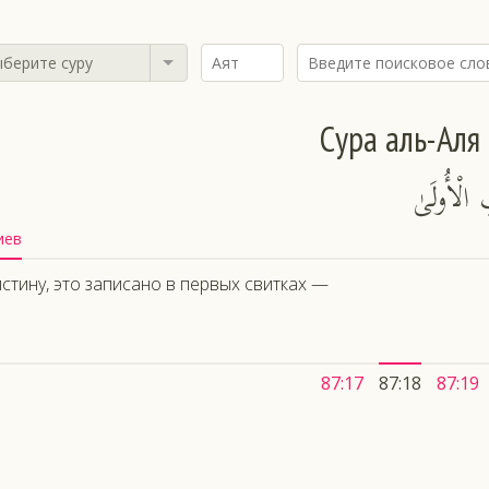
берите суру
Сура аль-Аля
الْأُولَىٰ
иев
стину, это записано в первых свитках —
87:17
87:18
87:19