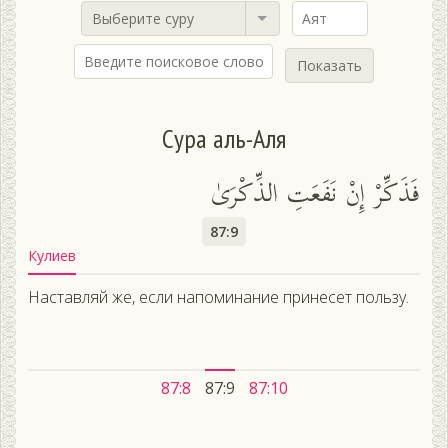
Выберите суру
Показать
Сура аль-Аля
فَذَكِّرْ إِنْ نَفَعَتِ الذِّكْرَىٰ
87:9
Кулиев
Наставляй же, если напоминание принесет пользу.
87:8
87:9
87:10