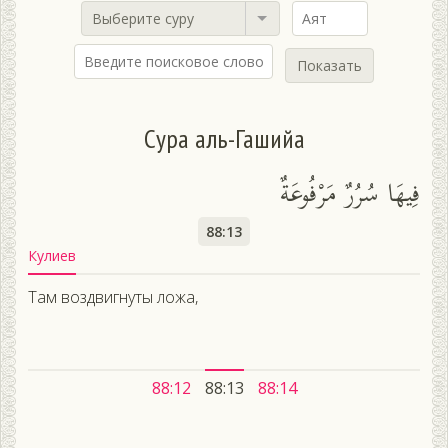
Выберите суру
Показать
Сура аль-Гашийа
فِيهَا سُرُرٌ مَرْفُوعَةٌ
88:13
Кулиев
Там воздвигнуты ложа,
88:12
88:13
88:14