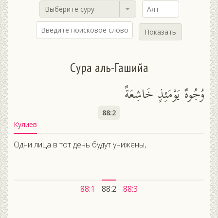
Выберите суру
Показать
Сура аль-Гашийа
وُجُوهٌ يَوْمَئِذٍ خَاشِعَةٌ
88:2
Кулиев
Одни лица в тот день будут унижены,
88:1
88:2
88:3