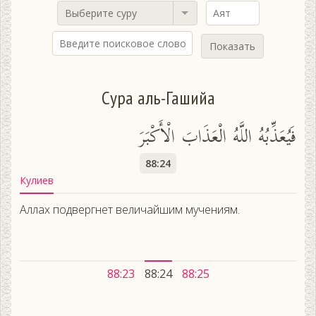
Выберите суру
Показать
Сура аль-Гашийа
فَيُعَذِّبُهُ اللَّهُ الْعَذَابَ الْأَكْبَرَ
88:24
Кулиев
Аллах подвергнет величайшим мучениям.
88:23
88:24
88:25