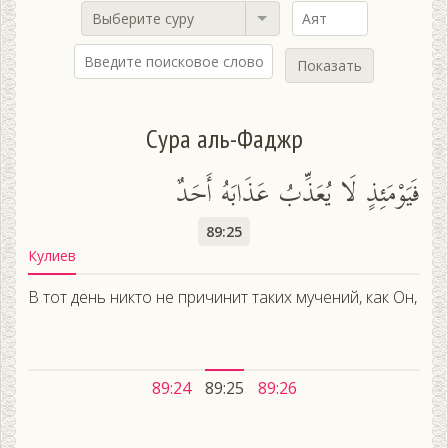
Выберите суру
Показать
Сура аль-Фаджр
فَيَوْمَئِذٍ لَا يُعَذِّبُ عَذَابَهُ أَحَدٌ
89:25
Кулиев
В тот день никто не причинит таких мучений, как Он,
89:24
89:25
89:26