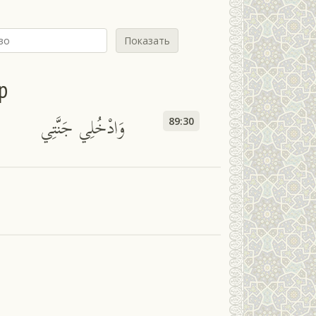
Показать
р
وَادْخُلِي جَنَّتِي
89:30