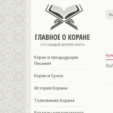
Вы
ГЛАВНОЕ О КОРАНЕ
что каждый должен знать
Кул
Коран и предыдущие
Писания
Вой
Коран и Сунна
История Корана
Толкование Корана
Разделы коранического