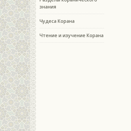
знания
Чудеса Корана
Чтение и изучение Корана