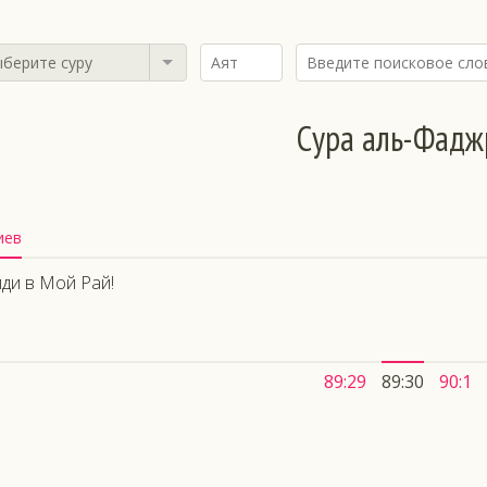
берите суру
Сура аль-Фадж
иев
ди в Мой Рай!
89:29
89:30
90:1