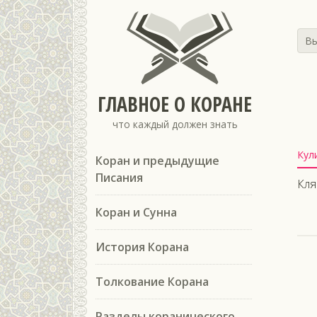
Вы
ГЛАВНОЕ О КОРАНЕ
что каждый должен знать
Кул
Коран и предыдущие
Писания
Кля
Коран и Сунна
История Корана
Толкование Корана
Разделы коранического