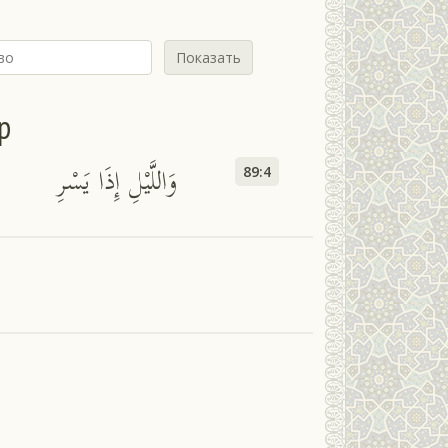
Показать
р
وَاللَّيْلِ إِذَا يَسْرِ
89:4