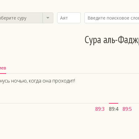
берите суру
Сура аль-Фадж
иев
нусь ночью, когда она проходит!
89:3
89:4
89:5