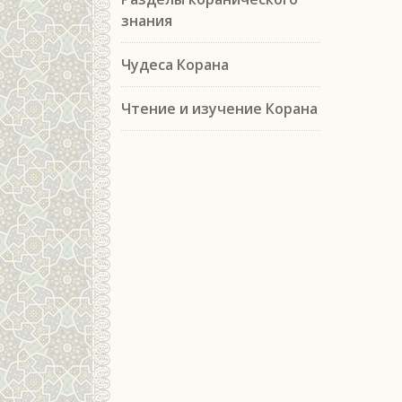
знания
Чудеса Корана
Чтение и изучение Корана