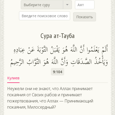
Выберите суру
Показать
Сура ат-Тауба
أَلَمْ يَعْلَمُوا أَنَّ اللَّهَ هُوَ يَقْبَلُ التَّوْبَةَ عَنْ عِبَادِهِ
وَيَأْخُذُ الصَّدَقَاتِ وَأَنَّ اللَّهَ هُوَ التَّوَّابُ الرَّحِيمُ
9:104
Кулиев
Неужели они не знают, что Аллах принимает
покаяния от Своих рабов и принимает
пожертвования, что Аллах — Принимающий
покаяния, Милосердный?