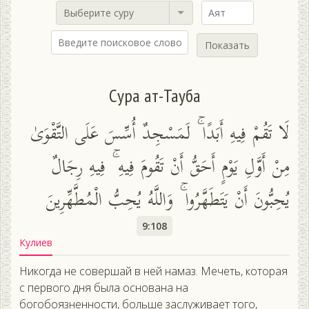
Выберите суру
Показать
Сура ат-Тауба
لَا تَقُمْ فِيهِ أَبَدًا ۚ لَمَسْجِدٌ أُسِّسَ عَلَى التَّقْوَىٰ
مِنْ أَوَّلِ يَوْمٍ أَحَقُّ أَنْ تَقُومَ فِيهِ ۚ فِيهِ رِجَالٌ
يُحِبُّونَ أَنْ يَتَطَهَّرُوا ۚ وَاللَّهُ يُحِبُّ الْمُطَّهِّرِينَ
9:108
Кулиев
Никогда не совершай в ней намаз. Мечеть, которая
с первого дня была основана на
богобоязненности, больше заслуживает того,