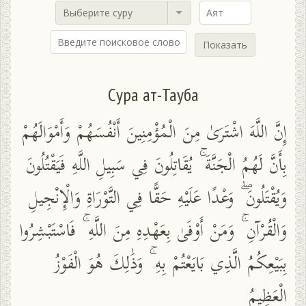
Выберите суру
Показать
Сура ат-Тауба
إِنَّ اللَّهَ اشْتَرَىٰ مِنَ الْمُؤْمِنِينَ أَنْفُسَهُمْ وَأَمْوَالَهُمْ
بِأَنَّ لَهُمُ الْجَنَّةَ ۚ يُقَاتِلُونَ فِي سَبِيلِ اللَّهِ فَيَقْتُلُونَ
وَيُقْتَلُونَ ۖ وَعْدًا عَلَيْهِ حَقًّا فِي التَّوْرَاةِ وَالْإِنْجِيلِ
وَالْقُرْآنِ ۚ وَمَنْ أَوْفَىٰ بِعَهْدِهِ مِنَ اللَّهِ ۚ فَاسْتَبْشِرُوا
بِبَيْعِكُمُ الَّذِي بَايَعْتُمْ بِهِ ۚ وَذَٰلِكَ هُوَ الْفَوْزُ
الْعَظِيمُ