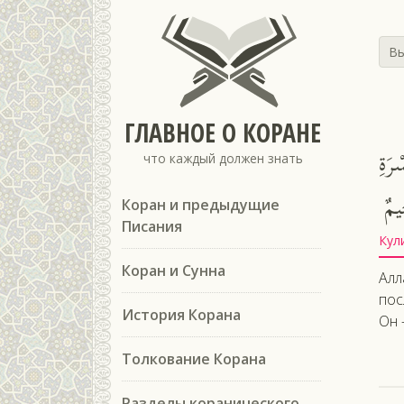
Вы
ГЛАВНОЕ О КОРАНЕ
رَةِ
что каждый должен знать
يمٌ
Коран и предыдущие
Писания
Кул
Коран и Сунна
Алл
пос
История Корана
Он 
Толкование Корана
Разделы коранического