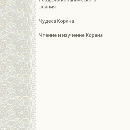
знания
Чудеса Корана
Чтение и изучение Корана