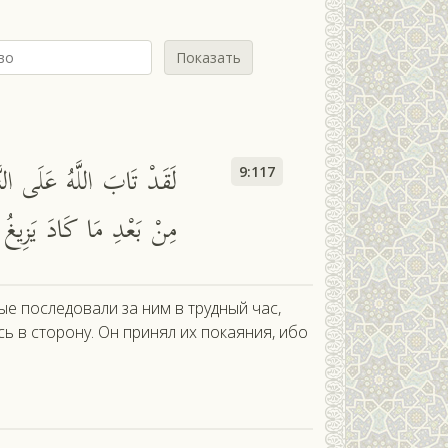
Показать
لَقَدْ تَابَ اللَّهُ عَلَى النَّ
9:117
مِنْ بَعْدِ مَا كَادَ يَزِيغُ ق
е последовали за ним в трудный час,
сь в сторону. Он принял их покаяния, ибо