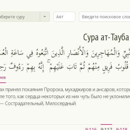
берите суру
Сура ат-Тауба
بِيِّ وَالْمُهَاجِرِينَ وَالْأَنْصَارِ الَّذِينَ اتَّبَعُوهُ فِي سَاعَةِ الْعُسْ
ُلُوبُ فَرِيقٍ مِنْهُمْ ثُمَّ تَابَ عَلَيْهِمْ ۚ إِنَّهُ بِهِمْ رَءُوفٌ رَحِ
иев
ах принял покаяния Пророка, мухаджиров и ансаров, которы
ле того, как сердца некоторых из них чуть было не уклонили
— Сострадательный, Милосердный.
9:116
9:117
9:118