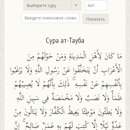
Выберите суру
Показать
Сура ат-Тауба
مَا كَانَ لِأَهْلِ الْمَدِينَةِ وَمَنْ حَوْلَهُمْ مِنَ
الْأَعْرَابِ أَنْ يَتَخَلَّفُوا عَنْ رَسُولِ اللَّهِ وَلَا يَرْغَبُوا
بِأَنْفُسِهِمْ عَنْ نَفْسِهِ ۚ ذَٰلِكَ بِأَنَّهُمْ لَا يُصِيبُهُمْ
ظَمَأٌ وَلَا نَصَبٌ وَلَا مَخْمَصَةٌ فِي سَبِيلِ اللَّهِ
وَلَا يَطَئُونَ مَوْطِئًا يَغِيظُ الْكُفَّارَ وَلَا يَنَالُونَ مِنْ
عَدُوٍّ نَيْلًا إِلَّا كُتِبَ لَهُمْ بِهِ عَمَلٌ صَالِحٌ ۚ إِنَّ