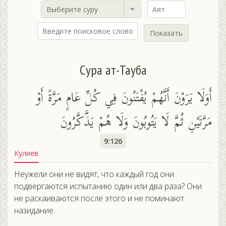
Выберите суру
Показать
Сура ат-Тауба
أَوَلَا يَرَوْنَ أَنَّهُمْ يُفْتَنُونَ فِي كُلِّ عَامٍ مَرَّةً أَوْ
مَرَّتَيْنِ ثُمَّ لَا يَتُوبُونَ وَلَا هُمْ يَذَّكَّرُونَ
9:126
Кулиев
Неужели они не видят, что каждый год они
подвергаются испытанию один или два раза? Они
не раскаиваются после этого и не поминают
назидание.