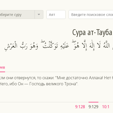
берите суру
Сура ат-Тауба
اللَّهُ لَا إِلَٰهَ إِلَّا هُوَ ۖ عَلَيْهِ تَوَكَّلْتُ ۖ وَهُوَ رَبُّ الْعَرْشِ
иев
сли они отвернутся, то скажи: "Мне достаточно Аллаха! Нет
Него, ибо Он — Господь великого Трона".
9:128
9:129
10:1