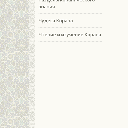
знания
Чудеса Корана
Чтение и изучение Корана