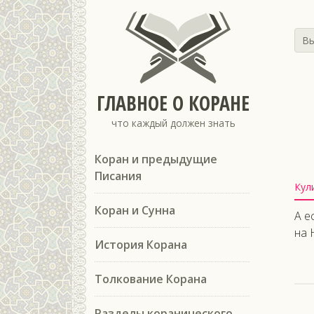
Вы
ГЛАВНОЕ О КОРАНЕ
что каждый должен знать
Коран и предыдущие
Писания
Кул
Коран и Сунна
А е
на 
История Корана
Толкование Корана
Разделы коранического