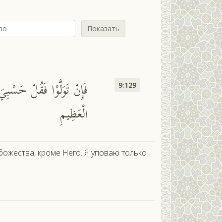
Показать
فَإِنْ تَوَلَّوْا فَقُلْ حَسْبِيَ 
9:129
الْعَظِيمِ
 божества, кроме Него. Я уповаю только