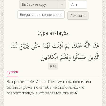
Выберите суру
Показать
Сура ат-Тауба
عَفَا اللَّهُ عَنْكَ لِمَ أَذِنْتَ لَهُمْ حَتَّىٰ يَتَبَيَّنَ لَكَ
الَّذِينَ صَدَقُوا وَتَعْلَمَ الْكَاذِبِينَ
9:43
Кулиев
Да простит тебя Аллах! Почему ты разрешил им
остаться дома, пока тебе не стало ясно, кто
говорит правду, а кто является лжецом?