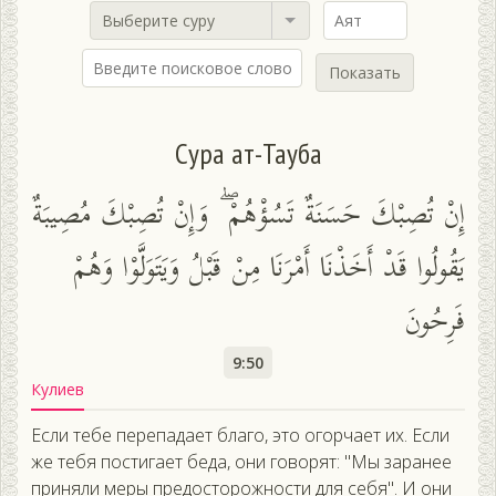
Выберите суру
Показать
Сура ат-Тауба
إِنْ تُصِبْكَ حَسَنَةٌ تَسُؤْهُمْ ۖ وَإِنْ تُصِبْكَ مُصِيبَةٌ
يَقُولُوا قَدْ أَخَذْنَا أَمْرَنَا مِنْ قَبْلُ وَيَتَوَلَّوْا وَهُمْ
فَرِحُونَ
9:50
Кулиев
Если тебе перепадает благо, это огорчает их. Если
же тебя постигает беда, они говорят: "Мы заранее
приняли меры предосторожности для себя". И они