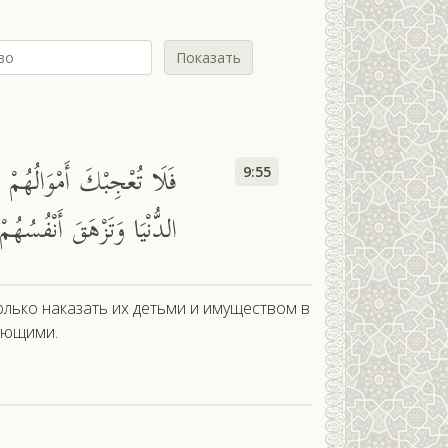
Показать
فَلَا تُعْجِبْكَ أَمْوَالُهُمْ وَل
9:55
الدُّنْيَا وَتَزْهَقَ أَنْفُسُهُ
олько наказать их детьми и имуществом в
ующими.