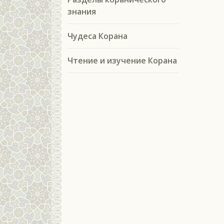
знания
Чудеса Корана
Чтение и изучение Корана