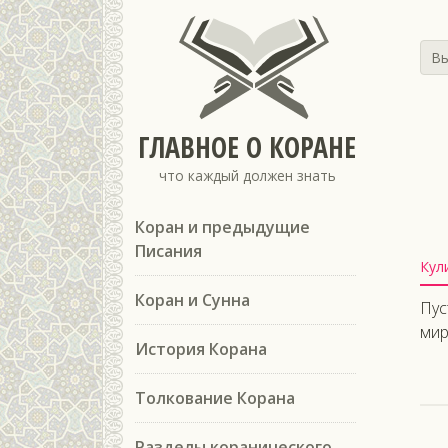
Вы
ГЛАВНОЕ О КОРАНЕ
что каждый должен знать
Коран и предыдущие
Писания
Кул
Коран и Сунна
Пус
мир
История Корана
Толкование Корана
Разделы коранического