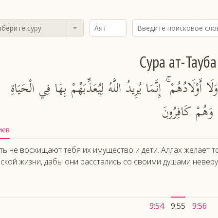
берите суру
Сура ат-Тауба
َا أَوْلَادُهُمْ ۚ إِنَّمَا يُرِيدُ اللَّهُ لِيُعَذِّبَهُمْ بِهَا فِي الْحَيَاةِ
مْ وَهُمْ كَافِرُونَ
иев
ть не восхищают тебя их имущество и дети. Аллах желает т
ской жизни, дабы они расстались со своими душами невер
9:54
9:55
9:56