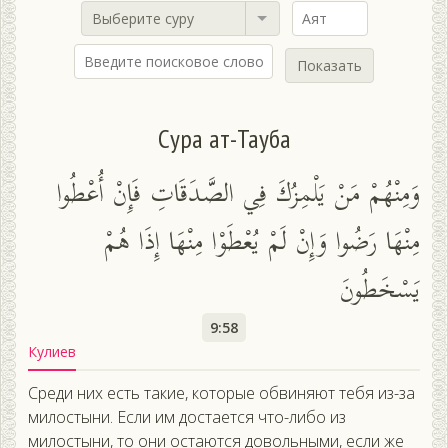
Выберите суру
Показать
Сура ат-Тауба
وَمِنْهُمْ مَنْ يَلْمِزُكَ فِي الصَّدَقَاتِ فَإِنْ أُعْطُوا
مِنْهَا رَضُوا وَإِنْ لَمْ يُعْطَوْا مِنْهَا إِذَا هُمْ
يَسْخَطُونَ
9:58
Кулиев
Среди них есть такие, которые обвиняют тебя из-за
милостыни. Если им достается что-либо из
милостыни, то они остаются довольными, если же