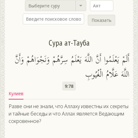
Выберите суру
Показать
Сура ат-Тауба
أَلَمْ يَعْلَمُوا أَنَّ اللَّهَ يَعْلَمُ سِرَّهُمْ وَنَجْوَاهُمْ وَأَنَّ
اللَّهَ عَلَّامُ الْغُيُوبِ
9:78
Кулиев
Разве они не знали, что Аллаху известны их секреты
и тайные беседы и что Аллах является Ведающим
сокровенное?