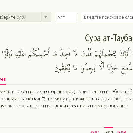
берите суру
Сура ат-Тауба
أَتَوْكَ لِتَحْمِلَهُمْ قُلْتَ لَا أَجِدُ مَا أَحْمِلُكُمْ عَلَيْهِ تَوَلَّوْا
َّمْعِ حَزَنًا أَلَّا يَجِدُوا مَا يُنْفِقُونَ
иев
же нет греха на тех, которым, когда они пришли к тебе, чт
отными, ты сказал: "Я не могу найти животных для вас". Они
рчения тем, что они не нашли средств на пожертвования.
9:91
9:92
9:93