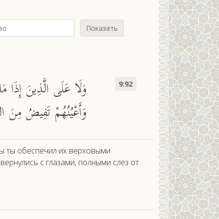
Показать
وَلَا عَلَى الَّذِينَ إِذَا مَا 
9:92
وَأَعْيُنُهُمْ تَفِيضُ مِنَ الد
обы ты обеспечил их верховыми
 вернулись с глазами, полными слез от