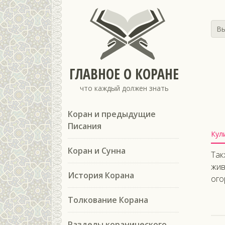
Вы
ГЛАВНОЕ О КОРАНЕ
что каждый должен знать
Коран и предыдущие
Писания
Кул
Коран и Сунна
Так
жив
История Корана
ого
Толкование Корана
Разделы коранического