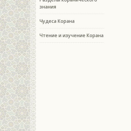
знания
Чудеса Корана
Чтение и изучение Корана