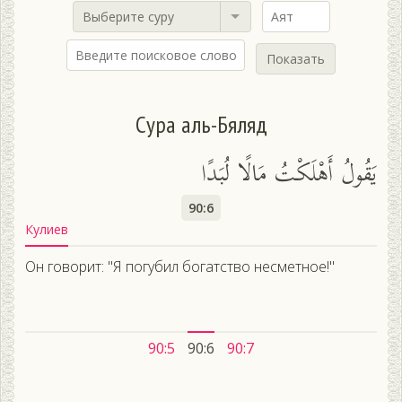
Выберите суру
Показать
Сура аль-Бяляд
يَقُولُ أَهْلَكْتُ مَالًا لُبَدًا
90:6
Кулиев
Он говорит: "Я погубил богатство несметное!"
90:5
90:6
90:7