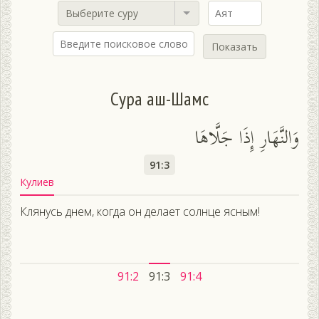
Выберите суру
Показать
Сура аш-Шамс
وَالنَّهَارِ إِذَا جَلَّاهَا
91:3
Кулиев
Клянусь днем, когда он делает солнце ясным!
91:2
91:3
91:4