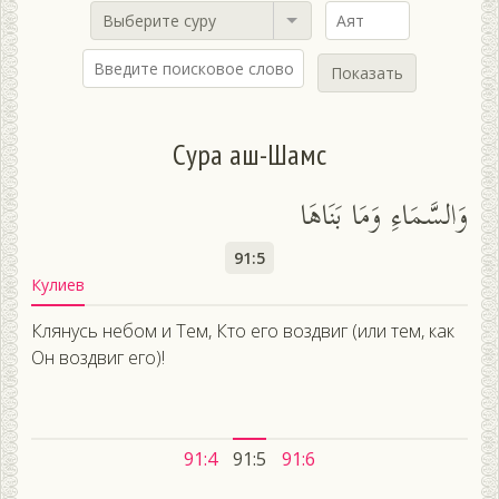
Выберите суру
Показать
Сура аш-Шамс
وَالسَّمَاءِ وَمَا بَنَاهَا
91:5
Кулиев
Клянусь небом и Тем, Кто его воздвиг (или тем, как
Он воздвиг его)!
91:4
91:5
91:6