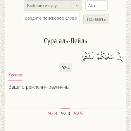
Выберите суру
Показать
Сура аль-Лейль
إِنَّ سَعْيَكُمْ لَشَتَّىٰ
92:4
Кулиев
Ваши стремления различны.
92:3
92:4
92:5