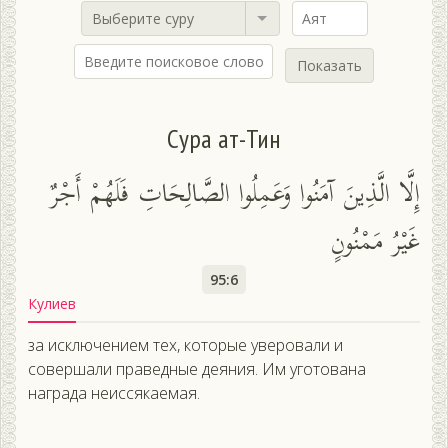
Выберите суру
Показать
Сура ат-Тин
إِلَّا الَّذِينَ آمَنُوا وَعَمِلُوا الصَّالِحَاتِ فَلَهُمْ أَجْرٌ
غَيْرُ مَمْنُونٍ
95:6
Кулиев
за исключением тех, которые уверовали и
совершали праведные деяния. Им уготована
награда неиссякаемая.