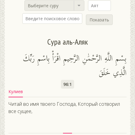
Выберите суру
Показать
Сура аль-Аляк
بِسْمِ اللَّهِ الرَّحْمَٰنِ الرَّحِيمِ اقْرَأْ بِاسْمِ رَبِّكَ
الَّذِي خَلَقَ
96:1
Кулиев
Читай во имя твоего Господа, Который сотворил
все сущее,