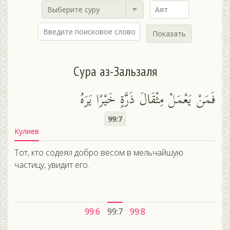
Выберите суру
Показать
Сура аз-Зальзаля
فَمَنْ يَعْمَلْ مِثْقَالَ ذَرَّةٍ خَيْرًا يَرَهُ
99:7
Кулиев
Тот, кто содеял добро весом в мельчайшую
частицу, увидит его.
99:6
99:7
99:8